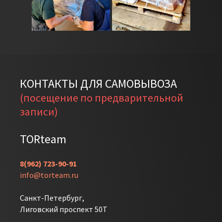
2500 мм
2335 мм
180 мм
5
3
635 мм
855 мм
300 мм
2
6
КОНТАКТЫ ДЛЯ САМОВЫВОЗА
1
⌀ 1150 мм
(посещение по предварительной
записи)
TORteam
8(962) 723-90-91
info@torteam.ru
Санкт-Петербург,
Лиговский проспект 50Т