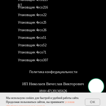
ВТ
Упаковщик 4eco216
Упаковщик 4eco22
Упаковщик 4eco25
Упаковщик 4eco26
Упаковщик 4eco51
Упаковщик 4eco52
Упаковщик 4eco71
Упаковщик 4eco307
Политика конфедициальности
ИП Николаев Вячеслав Викторович
ИНН 471201365626
ОГРНИП 320784700004362
Мы используем cookies для быстрой и удобной работы сайта.
OK
Продолжая пользоваться сайтом, вы принимаете
условия
Все права защищены. Копирование и распространение фото и видео в
коммерческих целях запрещено.