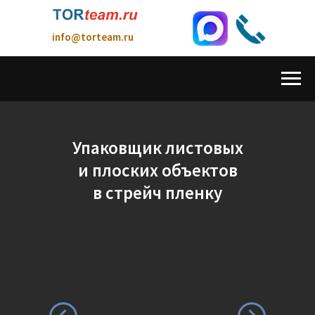
info@torteam.ru
Упаковщик листовых
8(962) 723-90-91
и плоских объектов
в стрейч пленку
Технологическое Оборудование и Решения
для повышения эффективности производства