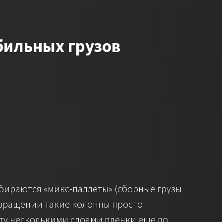
бильных грузов
собираются «микс-паллеты» (сборные грузы
и вращении такие колонны просто
ту несколькими слоями пленки еще до