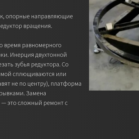
к, опорные направляющие
редуктор вращения.
во время равномерного
вки. Инерция двухтонной
зать зубья редуктора. Со
рмой сплющиваются или
авят не по центру), платформа
 рывками. Замена
 — это сложный ремонт с