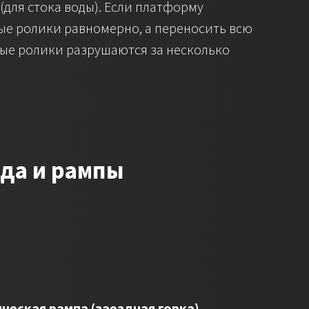
для стока воды). Если платформу
ные ролики равномерно, а переносить всю
вые ролики разрушаются за несколько
зда и рампы
ческая рампа (заездная горка).