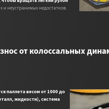
, чтобы вращать легкий рулон
х и неустранимых недостатков.
износ от колоссальных дина
ся паллета весом от 1000 до
еталл, жидкости), система