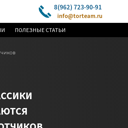
8(962) 723-90-91
info@torteam.ru
ИИ
ПОЛЕЗНЫЕ СТАТЬИ
тчиков
АССИКИ
АЮТСЯ
ОТЧИКОВ