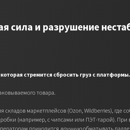
ая сила и разрушение неста
которая стремится сбросить груз с платформы.
аковываемого товара.
 складов маркетплейсов (Ozon, Wildberries), где 
коробки (например, с чипсами или ПЭТ-тарой). Пр
 операторам приходится
вручную
обматывать палле