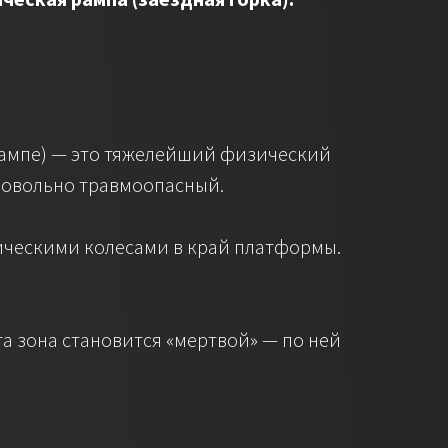
рампе) — это тяжелейший физический
 довольно травмоопасный.
лическими колесами в край платформы.
эта зона становится «мертвой» — по ней