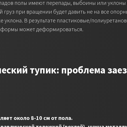
адов полы имеют перепады, выбоины или уклоны (
й груз при вращении будет давить не на все опор
ке уклона. В результате пластиковые/полиуретано
атформы может деформироваться.
ческий тупик: проблема зае
яет около 8-10 см от пола.
дравлической тележкой (рохлей), нужна металли